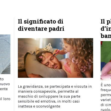
Il significato di
Il 
diventare padri
d’i
ba
sto
 nuovo
È uno 
La gravidanza, se partecipata e vissuta in
mente
freque
maniera consapevole, permette al
perme
maschio di sviluppare la sua parte
l loro
variet
sensibile ed emotiva, in molti casi
di ci
inattesa e sconvolgente
ruolo