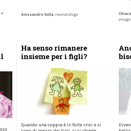
e
e
Chiara
Alessandro Volta
, neonatologo
insegn
Ha senso rimanere
Anc
il
insieme per i figli?
bis
Quando una coppia è in forte crisi e ci
Diven
esso
sono di mezzo dei figli, ci si chiede
belli