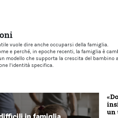
ioni
tile vuole dire anche occuparsi della famiglia.
me e perché, in epoche recenti, la famiglia è camb
un modello che supporta la crescita del bambino at
e l’identità specifica.
«Do
ins
un 
ifficili in famiglia