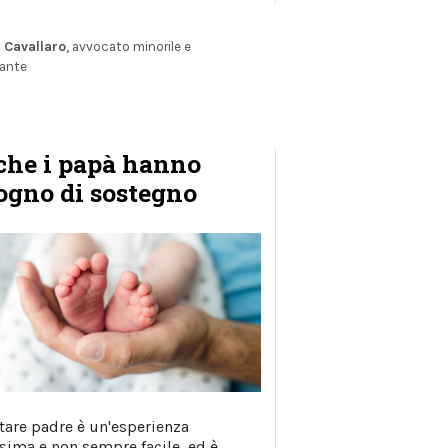
 Cavallaro
, avvocato minorile e
ante
he i papà hanno
ogno di sostegno
tare padre è un'esperienza
ssima e non sempre facile, ed è