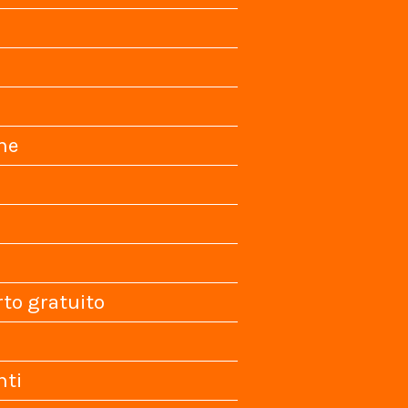
ne
rto gratuito
nti