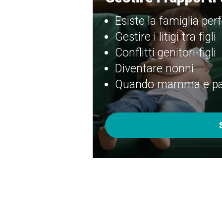
Esiste la famiglia per
Gestire i litigi tra figli
Conflitti genitori-figli
Diventare nonni
Quando mamma e pap