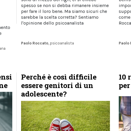
spesso se non si debba rimanere insieme
impor
per fare il loro bene. Ma siamo sicuri che
suppo
sarebbe la scelta corretta? Sentiamo
come 
l'opinione dello psicoanalista
Rocca
mento
e
Paolo Roccato
, psicoanalista
Paolo
ana
ensi
Perché è così difficile
10 
one
essere genitori di un
per
adolescente?