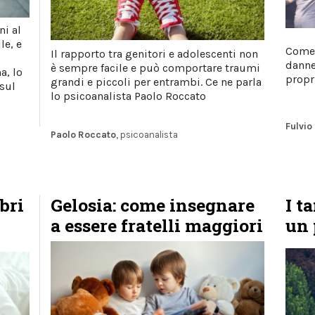
ni al
le, e
Come 
Il rapporto tra genitori e adolescenti non
danne
è sempre facile e può comportare traumi
a, lo
propr
grandi e piccoli per entrambi. Ce ne parla
 sul
lo psicoanalista Paolo Roccato
Fulvio
Paolo Roccato
, psicoanalista
bri
Gelosia: come insegnare
I t
a essere fratelli maggiori
un 