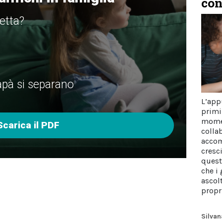
con
fetta?
à si separano
L’app
primi
momen
Scarica il PDF
colla
accom
cresc
quest
che i
ascol
propr
Silvan