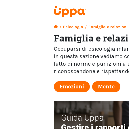
/
Psicologia
/
Famiglia e relazioni
Famiglia e relaz
Occuparsi di psicologia infan
In questa sezione vediamo co
fatto di norme e punizioni a 
riconoscendone e rispettandon
Emozioni
Mente
Guida Uppa
Gestire i rapporti d