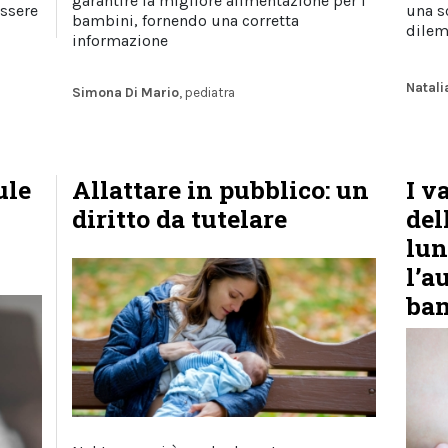
garantire la migliore alimentazione per i
essere
una s
bambini, fornendo una corretta
dile
informazione
Natal
Simona Di Mario
, pediatra
ule
Allattare in pubblico: un
I v
diritto da tutelare
del
lun
l’a
ba