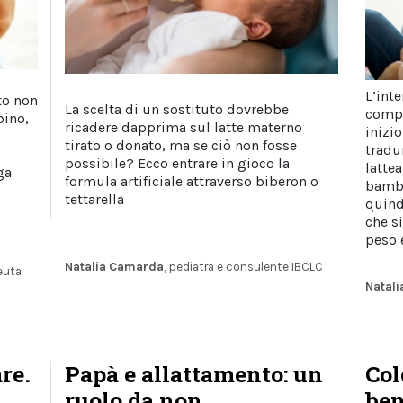
L’int
to non
La scelta di un sostituto dovrebbe
compo
bino,
ricadere dapprima sul latte materno
inizi
tirato o donato, ma se ciò non fosse
tradu
possibile? Ecco entrare in gioco la
lattea
ga
formula artificiale attraverso biberon o
bambi
tettarella
quind
che si
peso 
Natalia Camarda
, pediatra e consulente IBCLC
euta
Natal
re.
Papà e allattamento: un
Col
ruolo da non
ben