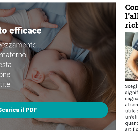
Com
l’a
ric
to efficace
 svezzamento
 materno
esta
ione
tite
Scegli
signif
segna
al sen
Scarica il PDF
utile
un’al
quand
artifi