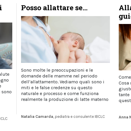
i
Posso allattare se…
All
gui
Sono molte le preoccupazioni e le
alute
domande delle mamme nel periodo
Come 
ogno
dell’allattamento. Vediamo quali sono i
Cosa 
e
miti e le false credenze su questo
giust
e sono
naturale e processo e come funziona
tante
realmente la produzione di latte materno
quest
Natalia Camarda
, pediatra e consulente IBCLC
Anna 
IBCLC