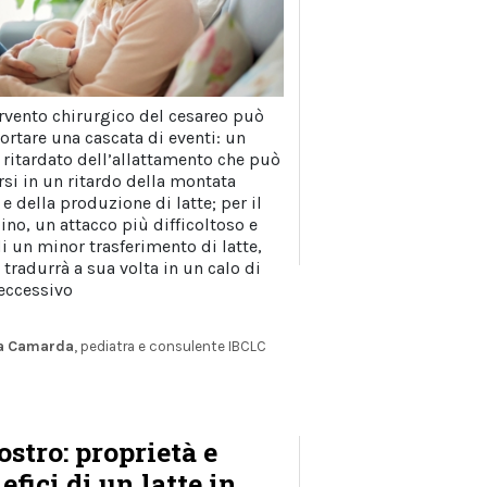
ervento chirurgico del cesareo può
rtare una cascata di eventi: un
o ritardato dell’allattamento che può
rsi in un ritardo della montata
 e della produzione di latte; per il
no, un attacco più difficoltoso e
i un minor trasferimento di latte,
 tradurrà a sua volta in un calo di
eccessivo
ia Camarda
, pediatra e consulente IBCLC
ostro: proprietà e
efici di un latte in