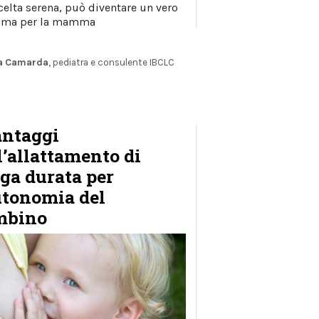
celta serena, può diventare un vero
mma per la mamma
ia Camarda
, pediatra e consulente IBCLC
antaggi
l’allattamento di
ga durata per
utonomia del
mbino