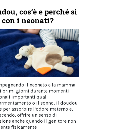
dou, cos’è e perché si
 con i neonati?
pagnando il neonato e la mamma
ai primi giorni durante momenti
ionali importanti quali
ormentamento o il sonno, il doudou
ce per assorbire l’odore materno e,
acendo, offrire un senso di
zione anche quando il genitore non
sente fisicamente