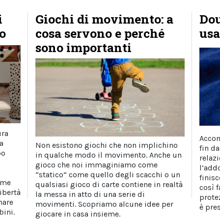
i
Giochi di movimento: a
Dou
io
cosa servono e perché
usa
sono importanti
ura
Accom
a
Non esistono giochi che non implichino
fin d
po
in qualche modo il movimento. Anche un
relaz
gioco che noi immaginiamo come
l’add
“statico” come quello degli scacchi o un
finis
ome
qualsiasi gioco di carte contiene in realtà
così f
ibertà
la messa in atto di una serie di
prote
nare
movimenti. Scopriamo alcune idee per
è pre
ini.
giocare in casa insieme.