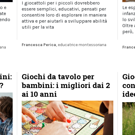
I giocattoli per i piccoli dovrebbero
o e
Le es
essere semplici, educativi, pensati per
ate
infan
consentire loro di esplorare in maniera
cendo
lo sv
attiva e per aiutarli a sviluppare abilità
Oltre
utili per la vita
però,
Francesca Perica
, educatrice montessoriana
iana
Franc
ini:
Giochi da tavolo per
Gio
?
bambini: i migliori dai 2
con
ai 10 anni
ide