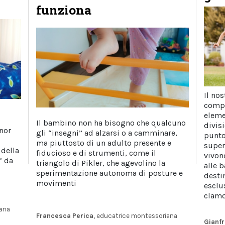
funziona
Il no
compo
eleme
Il bambino non ha bisogno che qualcuno
divisi
inor
gli “insegni” ad alzarsi o a camminare,
punto 
ma piuttosto di un adulto presente e
superf
 della
fiducioso e di strumenti, come il
vivon
” da
triangolo di Pikler, che agevolino la
alle 
sperimentazione autonoma di posture e
desti
movimenti
esclu
clamo
iana
Francesca Perica
, educatrice montessoriana
Gianfr