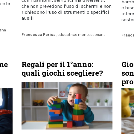
con i bambini, semplici ma divertenti,
bambi
 e le
che non prevedono l'uso di schermi e non
e biso
richiedono l’uso di strumenti o specifici
intere
ausili
soste
iana
Francesca Perica
, educatrice montessoriana
Franc
ome
Regali per il 1°anno:
Gio
quali giochi scegliere?
son
pro