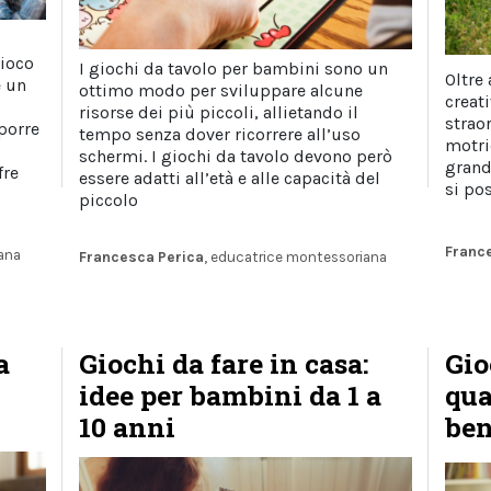
gioco
I giochi da tavolo per bambini sono un
Oltre 
e un
ottimo modo per sviluppare alcune
creati
risorse dei più piccoli, allietando il
strao
porre
tempo senza dover ricorrere all’uso
motri
schermi. I giochi da tavolo devono però
grand
fre
essere adatti all’età e alle capacità del
si po
piccolo
Franc
ana
Francesca Perica
, educatrice montessoriana
a
Giochi da fare in casa:
Gio
idee per bambini da 1 a
qua
10 anni
ben