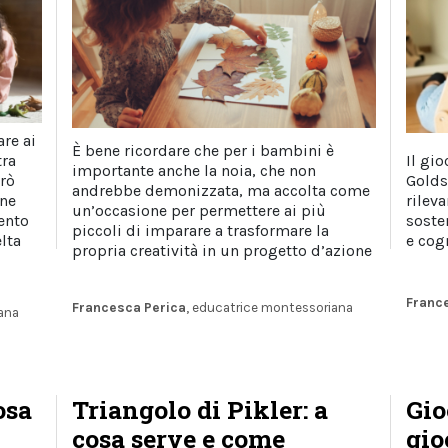
re ai
È bene ricordare che per i bambini è
tra
Il gio
importante anche la noia, che non
erò
Golds
andrebbe demonizzata, ma accolta come
ene
rilev
un’occasione per permettere ai più
ento
soste
piccoli di imparare a trasformare la
lta
e cog
propria creatività in un progetto d’azione
Franc
Francesca Perica
, educatrice montessoriana
ana
osa
Triangolo di Pikler: a
Gio
cosa serve e come
gio