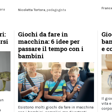
Franc
iana
Nicoletta Tortora
, pedagogista
i:
Giochi da fare in
Gio
irsi
macchina: 6 idee per
bam
passare il tempo con i
e c
bambini
Il gio
un
vita e
Esistono molti giochi da fare in macchina
corpo
a