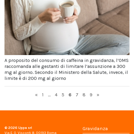
A proposito del consumo di caffeina in gravidanza, l’OMS
raccomanda alle gestanti di limitare l’assunzione a 300
mg al giorno. Secondo il Ministero della Salute, invece, il
limite è di 200 mg al giorno
Page
Page
Page
Page
Page
Page
Page
«
1
…
4
5
6
7
8
9
»
© 2026
Uppa srl
Gravidanza
Via E. Q. Visconti 8, 00193 Roma