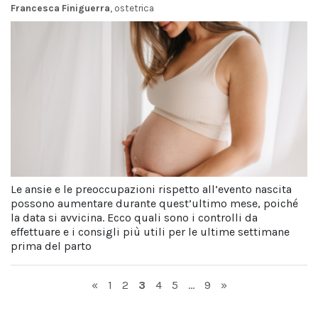
Francesca Finiguerra
, ostetrica
Le ansie e le preoccupazioni rispetto all’evento nascita
possono aumentare durante quest’ultimo mese, poiché
la data si avvicina. Ecco quali sono i controlli da
effettuare e i consigli più utili per le ultime settimane
prima del parto
Page
Page
Page
Page
Page
Page
«
1
2
3
4
5
…
9
»